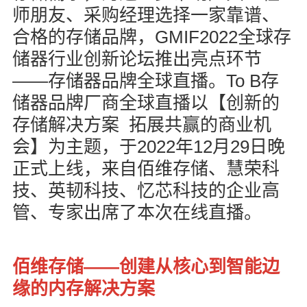
师朋友、采购经理选择一家靠谱、
GMIF2022
合格的存储品牌，
全球存
储器行业创新论坛推出亮点环节
——
To B
存储器品牌全球直播。
存
储器品牌厂商全球直播以【创新的
存储解决方案
拓展共赢的商业机
2022
12
29
会】为主题，于
年
月
日晚
正式上线，来自佰维存储、慧荣科
技、英韧科技、忆芯科技的企业高
管、专家出席了本次在线直播。
——
佰维存储
创建从核心到智能边
缘的内存解决方案