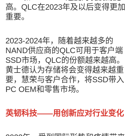
QLC
2023
高。
在
年及以后变得更加
重要。
2023-2024
年，随着越来越多的
NAND
QLC
供应商的
可用于客户端
SSD
QLC
市场，
的份额越来越高。
黄士德认为存储将会变得越来越重
SSD
要，慧荣与客户合作，将
带入
PC OEM
和零售市场。
——
英韧科技
用创新应对行业变化