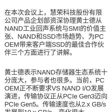
在本次会议上，慧荣科技股份有限
公司产品企划部资深协理黄士德从
NAND
SMI
工业回声系统与
的价值主
NAND
SSD
PC
张、
和
市场趋势、为
OEM
SSD
带来客户端
的最佳合作伙
伴三个方面进行了讲解。
NAND
黄士德表示
存储器生态系统十
PC
分庞大，参与者也很多。当前，
OEM
VS NAND I/O
正不断要求
发展
PCIe Gen3
演进，传输协议正从
迈向
PCIe Gen5
2.x GB/s
。传输速度也从