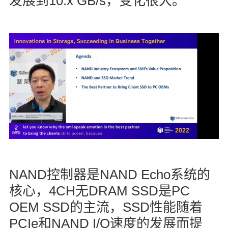
10.x GB/s
发展到
，变化很大。
NAND
NAND Echo
控制器是
系统的
4CH
DRAM SSD
PC
核心，
无
是
OEM SSD
SSD
的主流，
性能随着
PCIe
NAND I/O
和
速度的发展而提