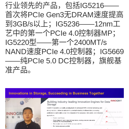
IG5216——
行业领先的产品，包括
PCIe Gen3
DRAM
首次将
无
速度提高
3GB/s
IG5236——12nm
到
以上；
工
PCIe 4.0
MP
艺中的第一个
控制器
；
IG5220
——
2400MT/s
型
第一个
NAND
PCIe 4.0
IG5669
速度
控制器；
——
PCIe 5.0 DC
纯
控制器，旗舰基
准产品。